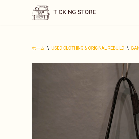
TICKING STORE
コ
ン
テ
ン
ホーム
\
USED CLOTHING & ORIGINAL REBUILD
\
BA
ツ
へ
ス
キ
ッ
プ