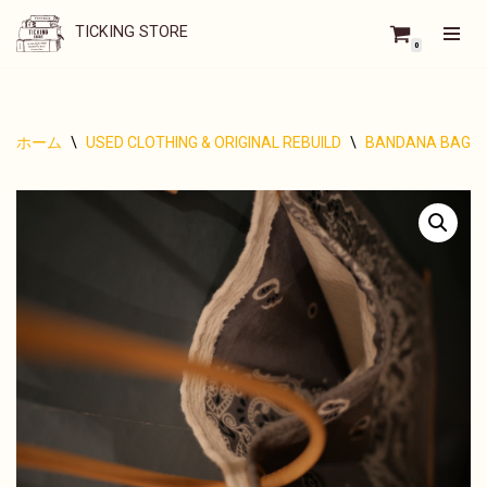
TICKING STORE
0
コ
ン
テ
ン
ツ
ホーム
\
USED CLOTHING & ORIGINAL REBUILD
\
BANDANA BAG
\
へ
ス
キ
ッ
プ