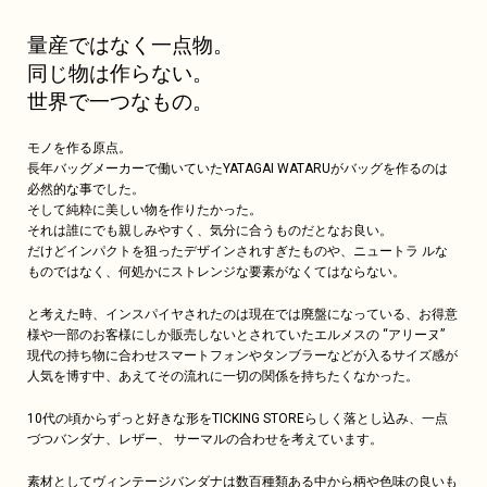
量産ではなく一点物。
同じ物は作らない。
世界で一つなもの。
モノを作る原点。
長年バッグメーカーで働いていたYATAGAI WATARUがバッグを作るのは
必然的な事でした。
そして純粋に美しい物を作りたかった。
それは誰にでも親しみやすく、気分に合うものだとなお良い。
だけどインパクトを狙ったデザインされすぎたものや、ニュートラ ルな
ものではなく、何処かにストレンジな要素がなくてはならない。
と考えた時、インスパイヤされたのは現在では廃盤になっている、お得意
様や一部のお客様にしか販売しないとされていたエルメスの “アリーヌ”
現代の持ち物に合わせスマートフォンやタンブラーなどが入るサイズ感が
人気を博す中、あえてその流れに一切の関係を持ちたくなかった。
10代の頃からずっと好きな形をTICKING STOREらしく落とし込み、一点
づつバンダナ、レザー、 サーマルの合わせを考えています。
素材としてヴィンテージバンダナは数百種類ある中から柄や色味の良いも