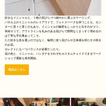
好きなイニシャルと、１枚の花びらづつ細やかに選ぶカラーリング。
パネル上のイニシャルのレイアウトで、フォトスペースを持つことも、セン
ターに堂々と置くのもあり。イニシャルの輪郭をしっかりと出すのがコツ。
単純そうで、アウトラインを丸みのある花びらで隙間なくまっすぐ埋めるの
は丁寧な手仕事あってこそ。
ただ好きな色を選ぶのではなく、輪郭に使う花びらや立体感を持たす小咲き
のお花。
セレクトにも一つバランスが必要だったり。
花の色と、イニシャル、バンダナをそれぞれカスタムチョイスできるワーク
ショップ通販も発売開始。
商品はこちら