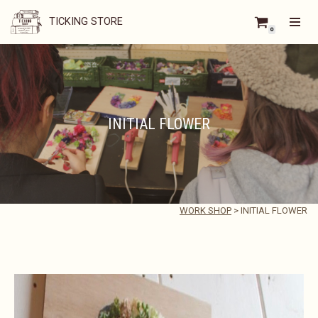
TICKING STORE
0
コ
ン
テ
ン
ツ
へ
ス
INITIAL FLOWER
キ
ッ
プ
WORK SHOP
>
INITIAL FLOWER