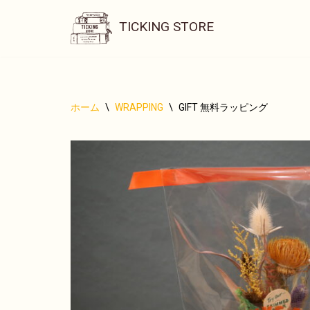
TICKING STORE
コ
ン
テ
ン
ホーム
\
WRAPPING
\
GIFT 無料ラッピング
ツ
へ
ス
キ
ッ
プ